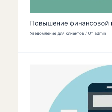
Повышение финансовой 
Уведомление для клиентов
/ От
admin
Об
утверждении
новых
тарифов
за
оказание
финансовых
услуг