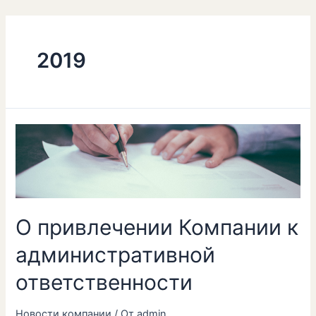
Перейти
к
содержимому
2019
О привлечении Компании к
административной
ответственности
Новости компании
/ От
admin