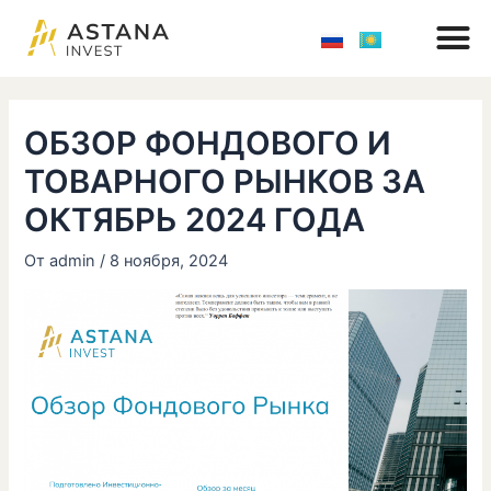
M
Перейти
Навигация
к
по
содержимому
записям
ОБЗОР ФОНДОВОГО И
ТОВАРНОГО РЫНКОВ ЗА
ОКТЯБРЬ 2024 ГОДА
От
admin
/
8 ноября, 2024