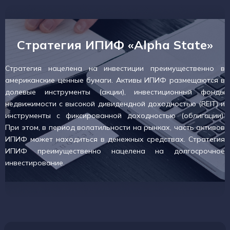
Стратегия ИПИФ «Alpha State»
Стратегия нацелена на инвестиции преимущественно в
американские ценные бумаги. Активы ИПИФ размещаются в
долевые инструменты (акции), инвестиционный фонды
недвижимости с высокой дивидендной доходностью (REIT) и
инструменты с фиксированной доходностью (облигации).
При этом, в период волатильности на рынках, часть активов
ИПИФ может находиться в денежных средствах. Стратегия
ИПИФ преимущественно нацелена на долгосрочное
инвестирование.