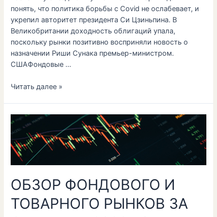
понять, что политика борьбы с Covid не ослабевает, и
укрепил авторитет президента Си Цзиньпина. В
Великобритании доходность облигаций упала,
поскольку рынки позитивно восприняли новость о
назначении Риши Сунака премьер-министром.
СШАФондовые …
Читать далее »
ОБЗОР
ФОНДОВОГО
И
ТОВАРНОГО
РЫНКОВ
ЗА
ОБЗОР ФОНДОВОГО И
СЕНТЯБРЬ
2023
ТОВАРНОГО РЫНКОВ ЗА
ГОДА