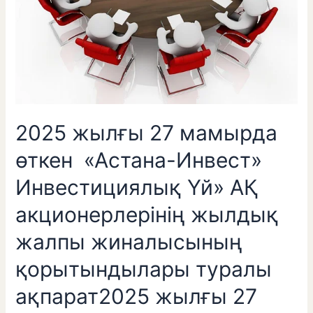
Инвестициялық
Үй»
АҚ
акционерлерінің
жылдық
жалпы
жиналысының
қорытындылары
2025 жылғы 27 мамырда
туралы
ақпарат2025
өткен «Астана-Инвест»
жылғы
Инвестициялық Үй» АҚ
27
мамырда
акционерлерінің жылдық
өткен
«Астана-
жалпы жиналысының
Инвест»
Инвестициялық
қорытындылары туралы
Үй»
ақпарат2025 жылғы 27
АҚ