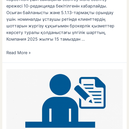
ережесі 10-редакцияда бекітілгенін хабарлайды.
Осыған байланысты және 5.1.13-тармақты орындау
үшін. номиналды ұстаушы ретінде клиенттердің
шоттарын жүргізу құқығымен брокерлік қызметтер
көрсету туралы қолданыстағы үлгілік шарттың,
Компания 2025 жылғы 15 тамыздан …
Read More »
Қадағалап
ден
қою
шараларын
қолдану
туралы