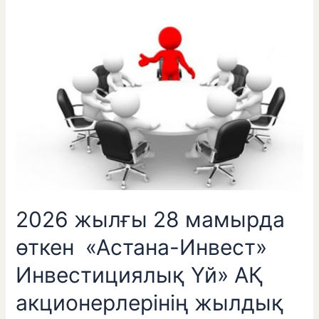
2026
жылғы
28
мамырда
өткен
«Астана-
Инвест»
Инвестициялық
Үй»
АҚ
акционерлерінің
жылдық
жалпы
2026 жылғы 28 мамырда
жиналысының
қорытындылары
өткен «Астана-Инвест»
туралы
Инвестициялық Үй» АҚ
ақпарат
акционерлерінің жылдық