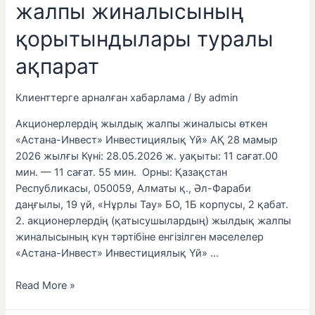
жалпы жиналысының
қорытындылары туралы
ақпарат
Клиенттерге арналған хабарлама
/ By
admin
Акционерлердің жылдық жалпы жиналысы өткен
«Астана-Инвест» Инвестициялық Үй» АҚ 28 мамыр
2026 жылғы Күні: 28.05.2026 ж. уақыты: 11 сағат.00
мин. — 11 сағат. 55 мин. Орны: Қазақстан
Республикасы, 050059, Алматы қ., Әл-Фараби
даңғылы, 19 үй, «Нұрлы Тау» БО, 1Б корпусы, 2 қабат.
2. акционерлердің (қатысушылардың) жылдық жалпы
жиналысының күн тәртібіне енгізілген мәселелер
«Астана-Инвест» Инвестициялық Үй» …
Read More »