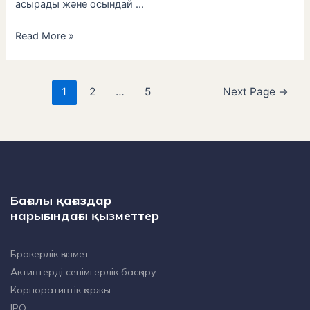
асырады және осындай …
Read More »
1
2
…
5
Next Page
→
Бағалы қағаздар
нарығындағы қызметтер
Брокерлік қызмет
Активтерді сенімгерлік басқару
Корпоративтік қаржы
IPO