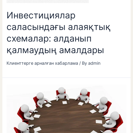
Инвестициялар
саласындағы алаяқтық
схемалар: алданып
қалмаудың амалдары
Клиенттерге арналған хабарлама
/ By
admin
2025
жылғы
27
мамырда
өткен
«Астана-
Инвест»