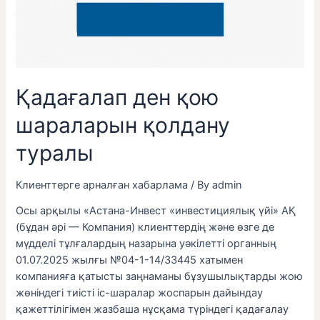
Қадағалап ден қою
шараларын қолдану
туралы
Клиенттерге арналған хабарлама
/ By
admin
Осы арқылы «Астана-Инвест «инвестициялық үйі» АҚ
(бұдан әрі — Компания) клиенттердің және өзге де
мүдделі тұлғалардың назарына уәкілетті органның
01.07.2025 жылғы №04-1-14/33445 хатымен
компанияға қатысты заңнаманы бұзушылықтарды жою
жөніндегі тиісті іс-шаралар жоспарын дайындау
қажеттілігімен жазбаша нұсқама түріндегі қадағалау