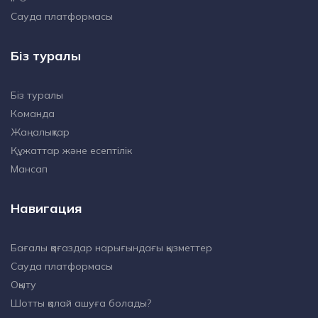
Сауда платформасы
Біз туралы
Біз туралы
Команда
Жаңалықтар
Құжаттар және есептілік
Мансап
Навигация
Бағалы қағаздар нарығындағы қызметтер
Сауда платформасы
Оқыту
Шотты қалай ашуға болады?