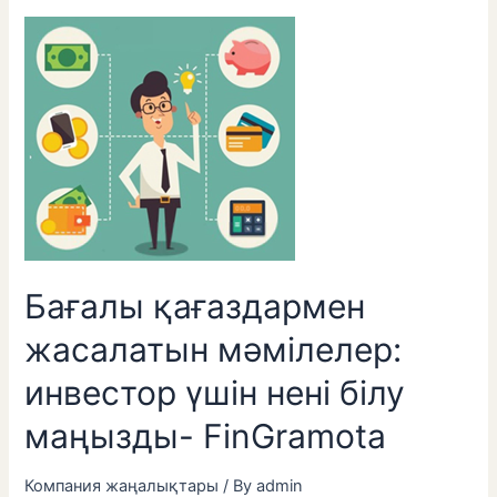
Бағалы қағаздармен
жасалатын мәмілелер:
инвестор үшін нені білу
маңызды- FinGramota
Компания жаңалықтары
/ By
admin