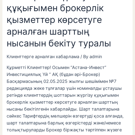
құқығымен брокерлік
қызметтер көрсетуге
арналған шарттың
нысанын бекіту туралы
Клиенттерге арналған хабарлама
/ By
admin
Құрметті Клиенттер! Осымен “Астана-Инвест”
Инвестициялық Үй ” АҚ (бұдан әрі-Брокер)
Басқармасының 02.05.2025 жылғы шешімімен №7
редакцияда жеке тұлғалар үшін номиналды ұстаушы
ретінде клиенттердің шоттарын жүргізу құқығымен
брокерлік қызметтер көрсетуге арналған шарттың
нысаны бекітілгенін хабарлайды. Шарт талаптарына
сәйкес Тарифтердің мөлшерін өзгертуді қоса алғанда,
шарт талаптарына барлық өзгерістерді және/немесе
толықтыруларды Брокер біржақты тәртіппен жүзеге