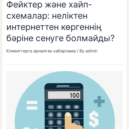
Фейктер және хайп-
схемалар: неліктен
интернеттен көргеннің
бәріне сенуге болмайды?
Клиенттерге арналған хабарлама
/ By
admin
Қаржылық
қызметтер
көрсеткені
үшін
жаңа
тарифтерді
бекіту
туралы