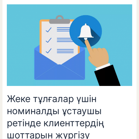
Жеке
тұлғалар
үшін
номиналды
ұстаушы
ретінде
клиенттердің
шоттарын
жүргізу
құқығымен
брокерлік
қызметтер
көрсетуге
Жеке тұлғалар үшін
арналған
шарттың
номиналды ұстаушы
нысанын
ретінде клиенттердің
бекіту
туралы
шоттарын жүргізу