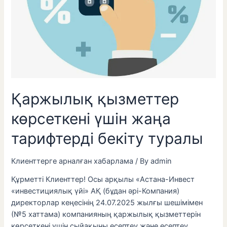
Қаржылық қызметтер
көрсеткені үшін жаңа
тарифтерді бекіту туралы
Клиенттерге арналған хабарлама
/ By
admin
Құрметті Клиенттер! Осы арқылы «Астана-Инвест
«инвестициялық үйі» АҚ (бұдан әрі-Компания)
директорлар кеңесінің 24.07.2025 жылғы шешімімен
(№5 хаттама) компанияның қаржылық қызметтерін
көрсеткені үшін сыйақыны есептеу және есептеу