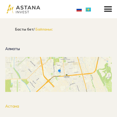
M
Skip
to
content
Басты бет/
Байланыс
Алматы
Астана