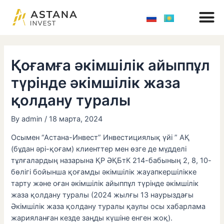
M
Skip
Навигация
to
по
content
записям
Қоғамға әкімшілік айыппұл
түрінде әкімшілік жаза
қолдану туралы
By
admin
/
18 марта, 2024
Осымен “Астана-Инвест” Инвестициялық үйі ” АҚ
(бұдан әрі-қоғам) клиенттер мен өзге де мүдделі
тұлғалардың назарына ҚР ӘҚБтК 214-бабының 2, 8, 10-
бөлігі бойынша қоғамды әкімшілік жауапкершілікке
тарту және оған әкімшілік айыппұл түрінде әкімшілік
жаза қолдану туралы (2024 жылғы 13 наурыздағы
Әкімшілік жаза қолдану туралы қаулы осы хабарлама
жарияланған кезде заңды күшіне енген жоқ).