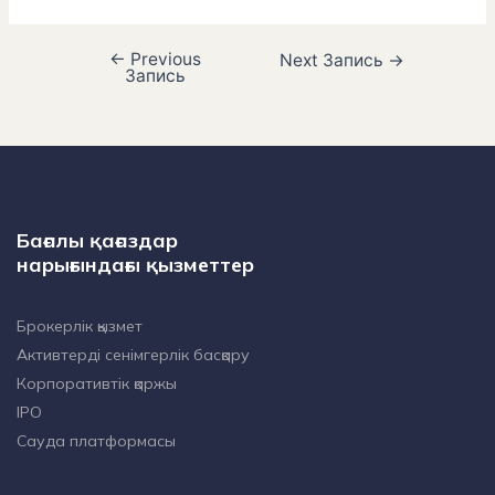
←
Previous
Next Запись
→
Запись
Бағалы қағаздар
нарығындағы қызметтер
Брокерлік қызмет
Активтерді сенімгерлік басқару
Корпоративтік қаржы
IPO
Сауда платформасы