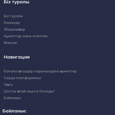
Біз туралы
Біз туралы
Команда
Жаңалықтар
Құжаттар және есептілік
Мансап
Навигация
Бағалы қағаздар нарығындағы қызметтер
Сауда платформасы
Оқыту
Шотты қалай ашуға болады?
Байланыс
Байланыс