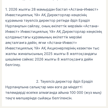
1. 2026 жылғы 28 мамырдан бастап «Астана–Инвест»
Инвестициялық Үй» АҚ Директорлар кеңесінің
құрамына тәуелсіз директор ретінде Әділ Ерәділ
Нұрланұлын сайлау, оның өкілеттік мерзімін «Астана–
Инвест» Инвестициялық Үй» АҚ Директорлар кеңесінің
қолданыстағы құрамының өкілеттік мерзімі
аяқталғанға дейін, яғни «Астана–Инвест»
Инвестициялық Үй» АҚ Акционерлерінің кезектен тыс
жалпы жиналысының 2025 жылғы 8 желтоқсандағы
шешіміне сәйкес 2026 жылғы 8 желтоқсанға дейін
белгілеу.
2. Тәуелсіз директор Әділ Ерәділ
Нұрланұлына салықтар мен өзге де міндетті
төлемдерді есепке алмағанда айына 100 000 (жүз мың)
теңге мөлшерінде сыйақы белгіленсін.