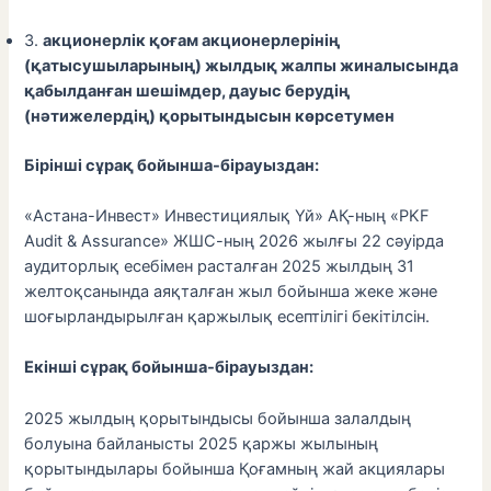
3.
акционерлік қоғам акционерлерінің
(қатысушыларының) жылдық жалпы жиналысында
қабылданған шешімдер, дауыс берудің
(нәтижелердің) қорытындысын көрсетумен
Бірінші сұрақ бойынша-бірауыздан:
«Астана-Инвест» Инвестициялық Үй» АҚ-ның «PKF
Audit & Assurance» ЖШС-ның 2026 жылғы 22 сәуірда
аудиторлық есебімен расталған 2025 жылдың 31
желтоқсанында аяқталған жыл бойынша жеке және
шоғырландырылған қаржылық есептілігі бекітілсін.
Екінші сұрақ бойынша-бірауыздан:
2025 жылдың қорытындысы бойынша залалдың
болуына байланысты 2025 қаржы жылының
қорытындылары бойынша Қоғамның жай акциялары