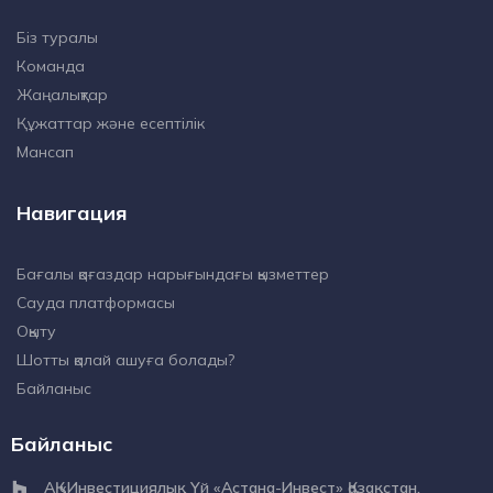
Біз туралы
Команда
Жаңалықтар
Құжаттар және есептілік
Мансап
Навигация
Бағалы қағаздар нарығындағы қызметтер
Сауда платформасы
Оқыту
Шотты қалай ашуға болады?
Байланыс
Байланыс
АҚ «Инвестициялық Үй «Астана-Инвест» Қазақстан,