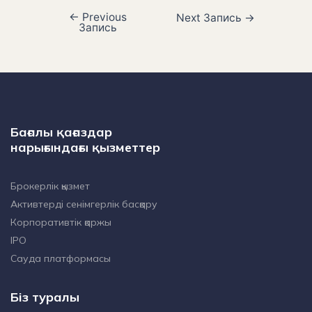
←
Previous
Next Запись
→
Запись
Бағалы қағаздар
нарығындағы қызметтер
Брокерлік қызмет
Активтерді сенімгерлік басқару
Корпоративтік қаржы
IPO
Сауда платформасы
Біз туралы