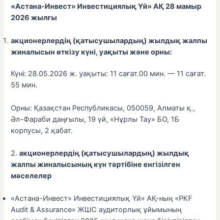
«Астана-Инвест» Инвестициялық Үй» АҚ
28
мамыр
202
6
жылғы
акционерлердің (қатысушылардың) жылдық жалпы
жиналысын өткізу күні, уақыты және орны:
Күні: 28.05.2026 ж. уақыты: 11 сағат.00 мин. — 11 сағат.
55 мин.
Орны: Қазақстан Республикасы, 050059, Алматы қ.,
Әл-Фараби даңғылы, 19 үй, «Нұрлы Тау» БО, 1Б
корпусы, 2 қабат.
2.
акционерлердің (қатысушылардың) жылдық
жалпы жиналысының күн тәртібіне енгізілген
мәселелер
«Астана-Инвест» Инвестициялық Үй» АҚ-ның «PKF
Audit & Assurance» ЖШС аудиторлық ұйымының