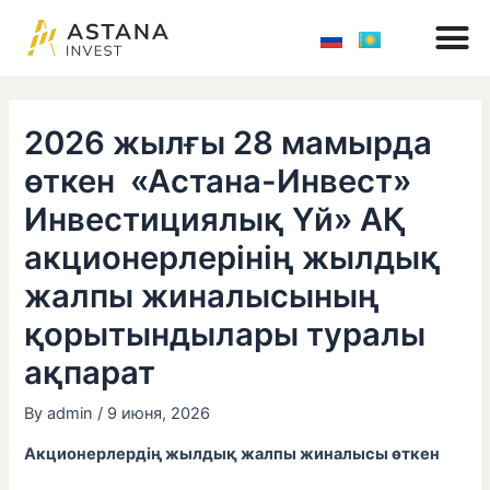
M
Skip
Навигация
to
по
content
записям
2026 жылғы 28 мамырда
өткен «Астана-Инвест»
Инвестициялық Үй» АҚ
акционерлерінің жылдық
жалпы жиналысының
қорытындылары туралы
ақпарат
By
admin
/
9 июня, 2026
Акционерлердің жылдық жалпы жиналысы өткен