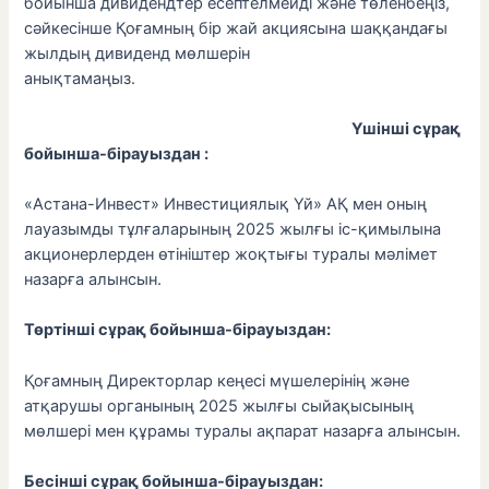
бойынша дивидендтер есептелмейді және төленбеңіз,
сәйкесінше Қоғамның бір жай акциясына шаққандағы
жылдың дивиденд мөлшерін
анықтамаңыз.
Үшінші сұрақ
бойынша-бірауыздан :
«Астана-Инвест» Инвестициялық Үй» АҚ мен оның
лауазымды тұлғаларының 2025 жылғы іс-қимылына
акционерлерден өтініштер жоқтығы туралы мәлімет
назарға алынсын.
Төртінші сұрақ бойынша-бірауыздан:
Қоғамның Директорлар кеңесі мүшелерінің және
атқарушы органының 2025 жылғы сыйақысының
мөлшері мен құрамы туралы ақпарат назарға алынсын.
Бесінші сұрақ бойынша-бірауыздан: