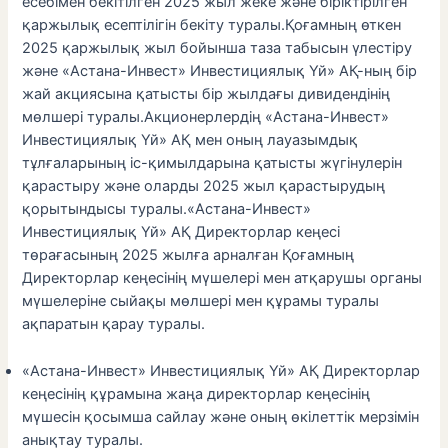
есебімен бекітілген 2025 жыл жеке және біріктірілген
қаржылық есептілігін бекіту туралы.Қоғамның өткен
2025 қаржылық жыл бойынша таза табысын үлестіру
және «Астана-Инвест» Инвестициялық Үй» АҚ-ның бір
жай акциясына қатысты бір жылдағы дивидендінің
мөлшері туралы.Акционерлердің «Астана-Инвест»
Инвестициялық Үй» АҚ мен оның лауазымдық
тұлғаларының іс-қимылдарына қатысты жүгінулерін
қарастыру және оларды 2025 жыл қарастырудың
қорытындысы туралы.«Астана-Инвест»
Инвестициялық Үй» АҚ Директорлар кеңесі
төрағасының 2025 жылға арналған Қоғамның
Директорлар кеңесінің мүшелері мен атқарушы органы
мүшелеріне сыйақы мөлшері мен құрамы туралы
ақпаратын қарау туралы.
«Астана-Инвест» Инвестициялық Үй» АҚ Директорлар
кеңесінің құрамына жаңа директорлар кеңесінің
мүшесін қосымша сайлау және оның өкілеттік мерзімін
анықтау туралы.